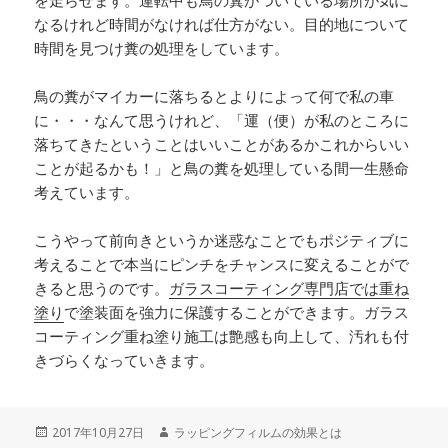
を走らせます。運転中も鳥の糞がついている場所が気に
なるけれど時間がなければ仕方がない。目的地について
時間を見つけ糞の処理をしています。
鳥の糞がマイカーに落ちるとよりによって何で私の車
に・・・なんて思うけれど、「運（便）が私のところに
落ちてきたということはいいことがあるかこれからいい
ことが起るかも！」と鳥の糞を処理している間一生懸命
考えています。
こうやって前向きというか迷惑なことでもポジティブに
考えることで本当にピンチをチャンスに変えることがで
きると思うのです。
ガラスコーティング専門店では重ね
塗り
で塗装面を強力に保護することができます。ガラス
コーティング重ね塗り施工は艶感も向上して、汚れも付
きづらくなっていきます。
投
2017年10月27日
作
ラッピングフィルムの効果とは