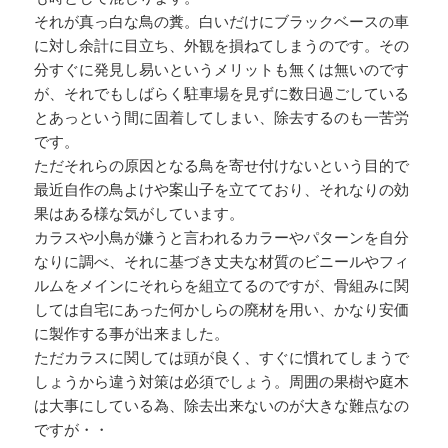
それが真っ白な鳥の糞。白いだけにブラックベースの車
に対し余計に目立ち、外観を損ねてしまうのです。その
分すぐに発見し易いというメリットも無くは無いのです
が、それでもしばらく駐車場を見ずに数日過ごしている
とあっという間に固着してしまい、除去するのも一苦労
です。
ただそれらの原因となる鳥を寄せ付けないという目的で
最近自作の鳥よけや案山子を立てており、それなりの効
果はある様な気がしています。
カラスや小鳥が嫌うと言われるカラーやパターンを自分
なりに調べ、それに基づき丈夫な材質のビニールやフィ
ルムをメインにそれらを組立てるのですが、骨組みに関
しては自宅にあった何かしらの廃材を用い、かなり安価
に製作する事が出来ました。
ただカラスに関しては頭が良く、すぐに慣れてしまうで
しょうから違う対策は必須でしょう。周囲の果樹や庭木
は大事にしている為、除去出来ないのが大きな難点なの
ですが・・