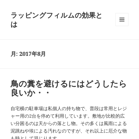
ラッピングフィルムの効果と
は
メニュ
ーとウ
ィジェ
ット
月:
2017年8月
鳥の糞を避けるにはどうしたら
良いか・・
自宅横の駐車場は私個人の持ち物で、普段は常用とレジ
ャー用の2台を停めて利用しています。敷地が比較的広
い分困るのは天からの落とし物。その多くは風雨による
泥跳ねや埃による汚れなのですが、それ以上に厄介な物
も時として混じります。