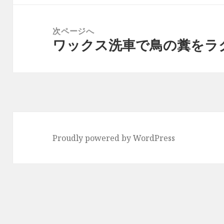
ゲ
投
ー
稿:
次ページへ
シ
ワックス洗車で鳥の糞をラ
次
ョ
の
ン
投
稿:
Proudly powered by WordPress