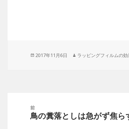
投
2017年11月6日
作
ラッピングフィルムの効
稿
成
日:
者
投
稿
前
鳥の糞落としは急がず焦ら
ナ
前
ビ
の