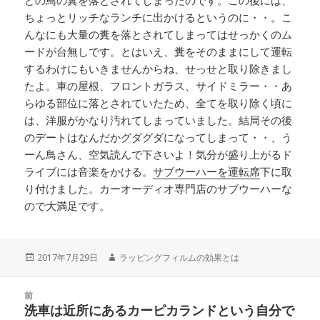
どの鳥の糞を落とされてしまったのです。この後には、
ちょっとリッチなランチに出かけるというのに・・。こ
んなにも大量の糞を落とされてしまってはせっかくのム
ードが台無しです。とはいえ、糞をそのままにして運転
するわけにもいきませんからね、せっせと取り除きまし
たよ。車の屋根、フロントガラス、サイドミラー・・あ
らゆる部位に落とされていたため、全てを取り除く頃に
は、洋服がかなり汚れてしまっていました。結局その後
のデートはなんだかグダグダになってしまって・・、う
ーん鳥さん、空気読んで下さいよ！気分が盛り上がるド
ライブには音楽をかける。
サブウーハーを運転席
下に取
り付けました。カーオーディオ専門店のサブウーハーな
ので大満足です。
投
2017年7月29日
作
ラッピングフィルムの効果とは
稿
成
日:
者
投
前
稿
洗車は近所にあるカーピカランドという自分で
前