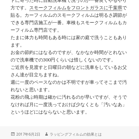
ドに寄った時に自動洗車機で洗うのが一番良くやるやり
方です。
スモークフィルムをフロントガラスに千葉県
で
貼る。カーフィルムのスモークフィルムは明るさ調節が
できる専門店施工が一番。車検もスモークフィルムもカ
ーフィルム専門店です。
たまに体力も時間もある時には家の庭で洗うこともあり
ます。
お金の節約にはなるのですが、なかなか時間がとれない
ので洗車機での300円くらいは惜しくないのです。
ご近所を見渡すと日曜日の朝などに洗車をしているお父
さん達が目立ちますね。
週に一度のペースなのかは不明ですが車ってそこまで汚
れないと思います。
花粉の飛ぶ時期は確かに汚れるのが早いですが、そうで
なければ月に一度洗っておけば少なくとも「汚いなあ」
というほどにはならないと思います。
投
2017年6月2日
作
ラッピングフィルムの効果とは